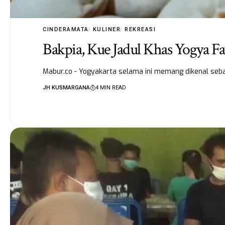
CINDERAMATA
KULINER
REKREASI
Bakpia, Kue Jadul Khas Yogya F
Mabur.co - Yogyakarta selama ini memang dikenal seba
JH KUSMARGANA
4 MIN READ