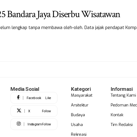
 25 Bandara Jaya Diserbu Wisatawan
 belum lengkap tanpa membawa oleh-oleh. Data jajak pendapat Kom
Media Sosial
Kategori
Informasi
Masyarakat
Tentang Kami
Facebook
Like
Arsitektur
Pedoman Medi
X
Follow
Budaya
Kontak
Usaha
Tim Redaksi
Instagram
Follow
Rekreasi