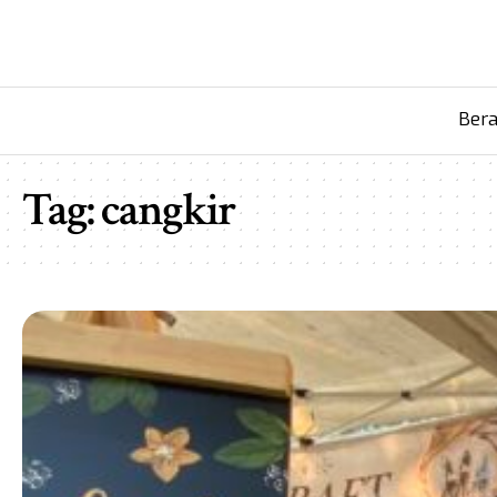
Ber
Tag:
cangkir