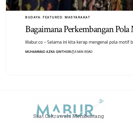
BUDAYA
FEATURED
MASYARAKAT
Bagaimana Perkembangan Pola Mo
Mabur.co – Selama ini kita kerap mengenal pola motif 
MUHAMMAD AZKA QINTHORI
3 MIN READ
Saat Cakrawala Membentang