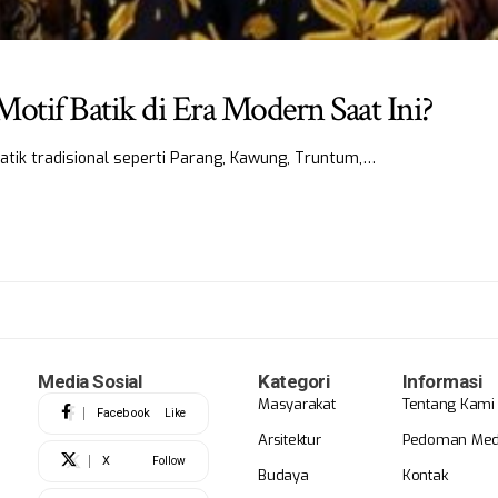
tif Batik di Era Modern Saat Ini?
batik tradisional seperti Parang, Kawung, Truntum,…
Media Sosial
Kategori
Informasi
Masyarakat
Tentang Kami
Facebook
Like
Arsitektur
Pedoman Medi
X
Follow
Budaya
Kontak