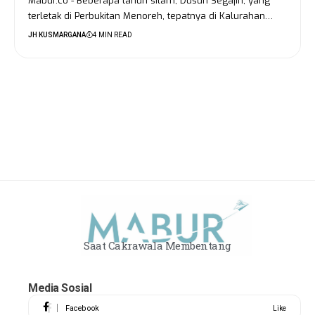
Mabur.co - Beberapa tahun silam, Dusun Segajih, yang
terletak di Perbukitan Menoreh, tepatnya di Kalurahan…
JH KUSMARGANA
4 MIN READ
Saat Cakrawala Membentang
Media Sosial
Facebook
Like