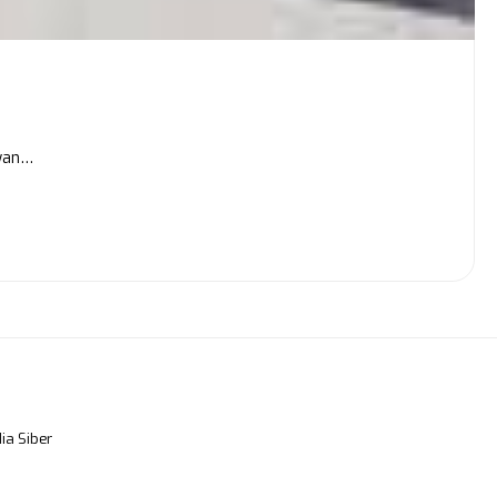
awan…
a Siber