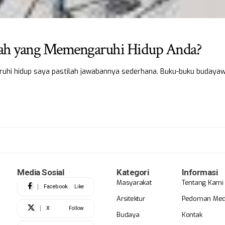
kah yang Memengaruhi Hidup Anda?
ruhi hidup saya pastilah jawabannya sederhana. Buku-buku buday
Media Sosial
Kategori
Informasi
Masyarakat
Tentang Kami
Facebook
Like
Arsitektur
Pedoman Medi
X
Follow
Budaya
Kontak