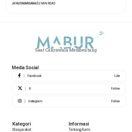
JH KUSMARGANA
2 MIN READ
Saat Cakrawala Membentang
Media Sosial
Facebook
Like
X
Follow
Instagram
Follow
Kategori
Informasi
Masyarakat
Tentang Kami