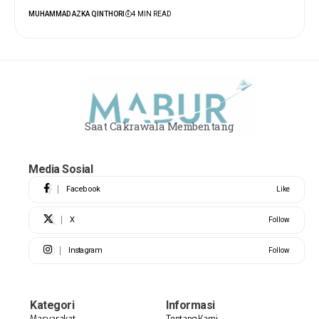
MUHAMMAD AZKA QINTHORI
4 MIN READ
Saat Cakrawala Membentang
Media Sosial
Facebook
Like
X
Follow
Instagram
Follow
Kategori
Informasi
Masyarakat
Tentang Kami