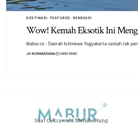
DESTINASI
FEATURED
REKREASI
Wow! Kemah Eksotik Ini Menga
Mabur.co - Daerah Istimewa Yogyakarta seolah tak pern
JH KUSMARGANA
3 MIN READ
Saat Cakrawala Membentang