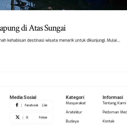
pung di Atas Sungai
ah kehabisan destinasi wisata menarik untuk dikunjungi. Mulai…
Media Sosial
Kategori
Informasi
Masyarakat
Tentang Kami
Facebook
Like
Arsitektur
Pedoman Medi
X
Follow
Budaya
Kontak