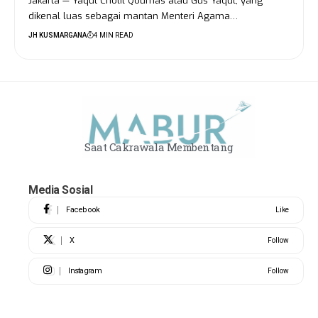
Jakarta — Yaqut Cholil Qoumas atau Gus Yaqut, yang
dikenal luas sebagai mantan Menteri Agama…
JH KUSMARGANA
4 MIN READ
Saat Cakrawala Membentang
Media Sosial
Facebook
Like
X
Follow
Instagram
Follow