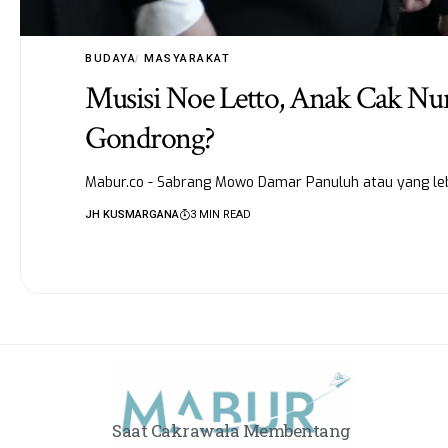
BUDAYA
MASYARAKAT
Musisi Noe Letto, Anak Cak Nun
Gondrong?
Mabur.co - Sabrang Mowo Damar Panuluh atau yang leb
JH KUSMARGANA
3 MIN READ
Saat Cakrawala Membentang