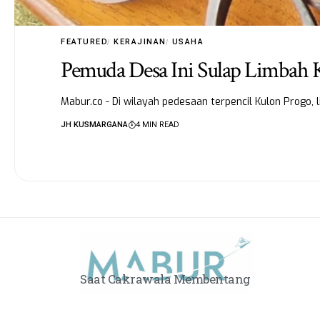
FEATURED
KERAJINAN
USAHA
Pemuda Desa Ini Sulap Limbah
Mabur.co - Di wilayah pedesaan terpencil Kulon Progo
JH KUSMARGANA
4 MIN READ
Saat Cakrawala Membentang