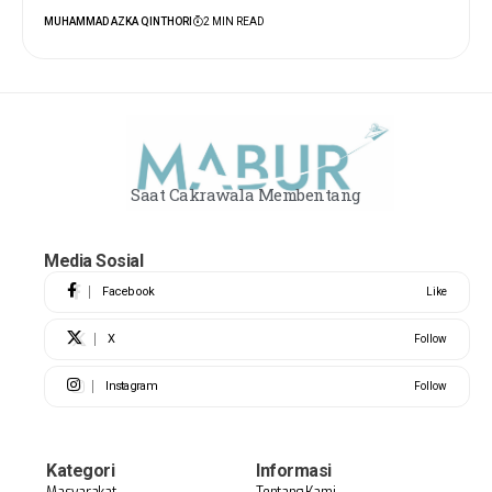
MUHAMMAD AZKA QINTHORI
2 MIN READ
Saat Cakrawala Membentang
Media Sosial
Facebook
Like
X
Follow
Instagram
Follow
Kategori
Informasi
Masyarakat
Tentang Kami