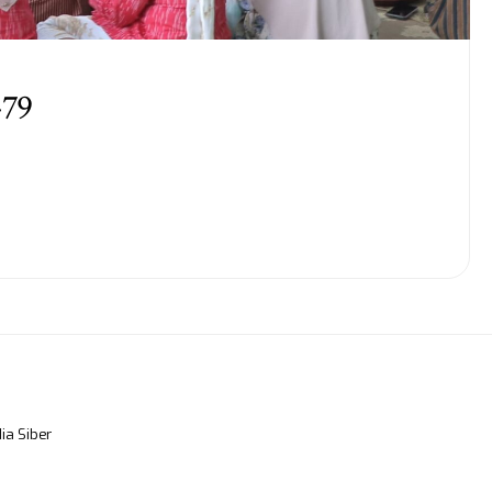
-79
a Siber