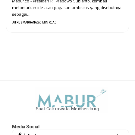
Mabur.co - Presiden RI, Prabowo Subianto, kembali
melontarkan ide atau gagasan ambisius yang disebutnya
sebagai…
JH KUSMARGANA
3 MIN READ
Saat Cakrawala Membentang
Media Sosial