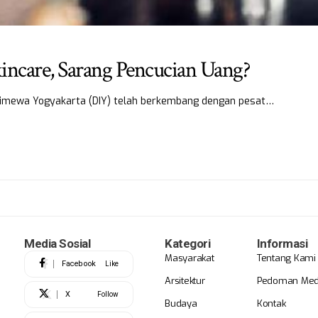
kincare, Sarang Pencucian Uang?
stimewa Yogyakarta (DIY) telah berkembang dengan pesat…
Media Sosial
Kategori
Informasi
Masyarakat
Tentang Kami
Facebook
Like
Arsitektur
Pedoman Medi
X
Follow
Budaya
Kontak