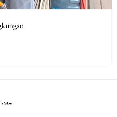
ingkungan
a Siber