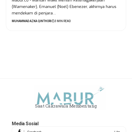
Mabur.co - Mantan Wakil Menteri Ketenagakerjaan
(Wamenaker), Emanuel (Noel) Ebenezer, akhirnya harus
mendekam di penjara…
MUHAMMAD AZKA QINTHORI
3 MIN READ
Saat Cakrawala Membentang
Media Sosial