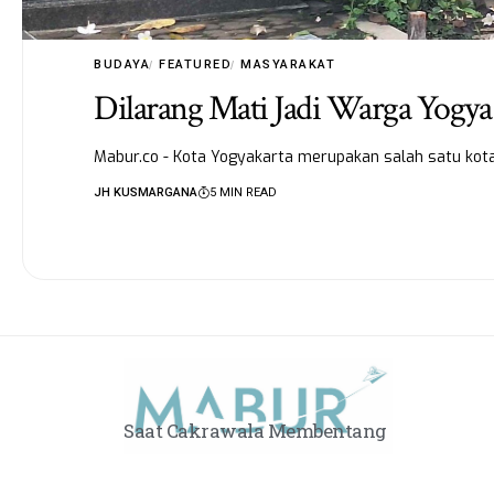
BUDAYA
FEATURED
MASYARAKAT
Dilarang Mati Jadi Warga Yogya
Mabur.co - Kota Yogyakarta merupakan salah satu kota
JH KUSMARGANA
5 MIN READ
Saat Cakrawala Membentang