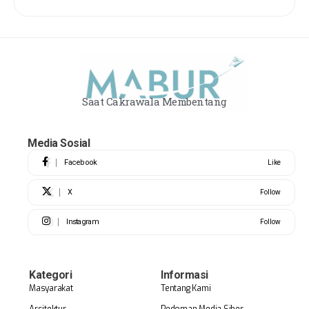
Saat Cakrawala Membentang
Media Sosial
Facebook
Like
X
Follow
Instagram
Follow
Kategori
Informasi
Masyarakat
Tentang Kami
Arsitektur
Pedoman Media Siber