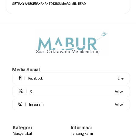
SETIAKY ANUGERAHANANTO KUSUMA
2 MIN READ
Saat Cakrawala Membentang
Media Sosial
Facebook
Like
X
Follow
Instagram
Follow
Kategori
Informasi
Masyarakat
Tentang Kami