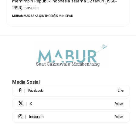
memimpin Republik Indonesia selama 32 tahun (1966-
1998), sosok…
MUHAMMAD AZKA QINTHORI
5 MIN READ
Saat Cakrawala Membentang
Media Sosial
Facebook
Like
X
Follow
Instagram
Follow