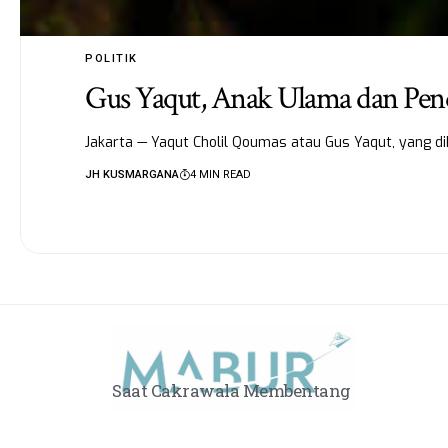
POLITIK
Gus Yaqut, Anak Ulama dan Pend
Jakarta — Yaqut Cholil Qoumas atau Gus Yaqut, yang 
JH KUSMARGANA
4 MIN READ
Saat Cakrawala Membentang