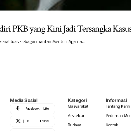
iri PKB yang Kini Jadi Tersangka Kasus
dikenal luas sebagai mantan Menteri Agama…
Media Sosial
Kategori
Informasi
Masyarakat
Tentang Kami
Facebook
Like
Arsitektur
Pedoman Medi
X
Follow
Budaya
Kontak