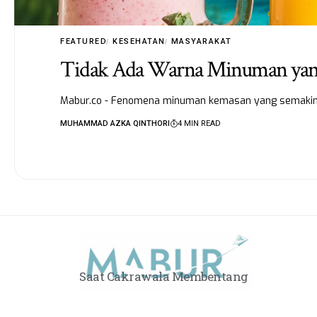
FEATURED
KESEHATAN
MASYARAKAT
Tidak Ada Warna Minuman yang 
Mabur.co - Fenomena minuman kemasan yang semakin ma
MUHAMMAD AZKA QINTHORI
4 MIN READ
Saat Cakrawala Membentang