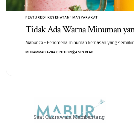
FEATURED
KESEHATAN
MASYARAKAT
Tidak Ada Warna Minuman yang 
Mabur.co - Fenomena minuman kemasan yang semakin ma
MUHAMMAD AZKA QINTHORI
4 MIN READ
Saat Cakrawala Membentang