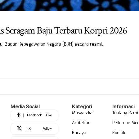
ns Seragam Baju Terbaru Korpri 2026
alui Badan Kepegawaian Negara (BKN) secara resmi…
Media Sosial
Kategori
Informasi
Masyarakat
Tentang Kami
Facebook
Like
Arsitektur
Pedoman Medi
X
Follow
Budaya
Kontak