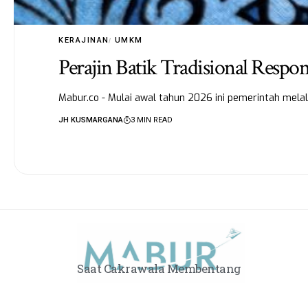
KERAJINAN
UMKM
Perajin Batik Tradisional Respo
Mabur.co - Mulai awal tahun 2026 ini pemerintah mel
JH KUSMARGANA
3 MIN READ
Saat Cakrawala Membentang