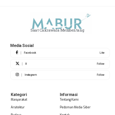
Saat Cakrawala Membentang
Media Sosial
Facebook
Like
X
Follow
Instagram
Follow
Kategori
Informasi
Masyarakat
Tentang Kami
Arsitektur
Pedoman Media Siber
Budaya
Kontak