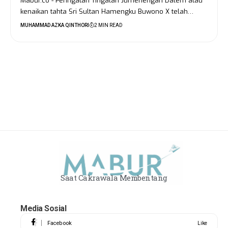
Mabur.co - Peringatan Tingalan Jumenengan Dalem atau
kenaikan tahta Sri Sultan Hamengku Buwono X telah…
MUHAMMAD AZKA QINTHORI
2 MIN READ
Saat Cakrawala Membentang
Media Sosial
Facebook
Like