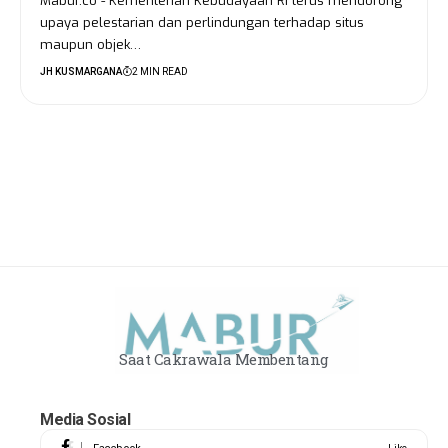
Mabur.co - Kementerian Kebudayaan RI terus mendorong
upaya pelestarian dan perlindungan terhadap situs
maupun objek…
JH KUSMARGANA
2 MIN READ
Saat Cakrawala Membentang
Media Sosial