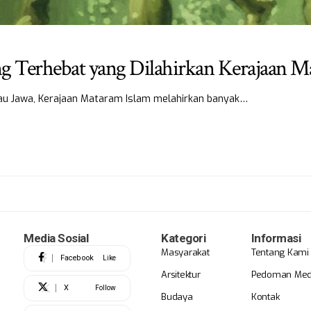
ang Terhebat yang Dilahirkan Kerajaan M
ulau Jawa, Kerajaan Mataram Islam melahirkan banyak…
Media Sosial
Kategori
Informasi
Masyarakat
Tentang Kami
Facebook
Like
Arsitektur
Pedoman Medi
X
Follow
Budaya
Kontak