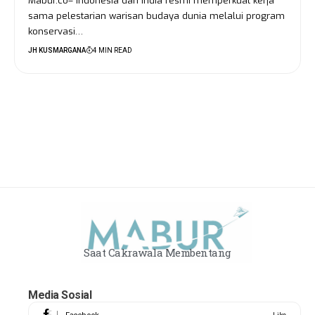
Mabur.co– Indonesia dan India resmi memperkuat kerja
sama pelestarian warisan budaya dunia melalui program
konservasi…
JH KUSMARGANA
4 MIN READ
Saat Cakrawala Membentang
Media Sosial