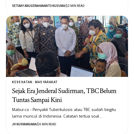
SETIAKY ANUGERAHANANTO KUSUMA
2 MIN READ
KESEHATAN
MASYARAKAT
Sejak Era Jenderal Sudirman, TBC Belum
Tuntas Sampai Kini
Mabur.co - Penyakit Tuberkulosis atau TBC sudah begitu
lama muncul di Indonesia. Catatan tertua soal…
JH KUSMARGANA
5 MIN READ