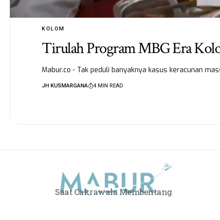
KOLOM
Tirulah Program MBG Era Kolon
Mabur.co - Tak peduli banyaknya kasus keracunan mas
JH KUSMARGANA
4 MIN READ
Saat Cakrawala Membentang