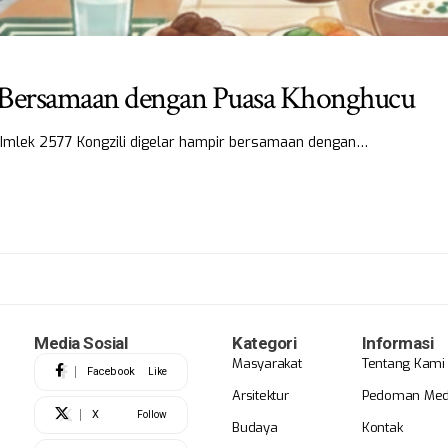
m Bersamaan dengan Puasa Khonghucu
Imlek 2577 Kongzili digelar hampir bersamaan dengan…
Media Sosial
Kategori
Informasi
Masyarakat
Tentang Kami
Facebook
Like
Arsitektur
Pedoman Medi
X
Follow
Budaya
Kontak