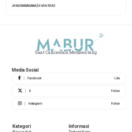
JH KUSMARGANA
4 MIN READ
Saat Cakrawala Membentang
Media Sosial
Facebook
Like
X
Follow
Instagram
Follow
Kategori
Informasi
Masyarakat
Tentang Kami