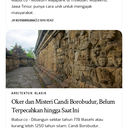
Mabur.co - Museum Majapahit di Trowulan, Mojokerto,
Jawa Timur, punya cara unik untuk mengajak
masyarakat…
JH KUSMARGANA
3 MIN READ
ARSITEKTUR
KLASIK
Oker dan Misteri Candi Borobudur, Belum
Terpecahkan hingga Saat Ini
Mabur.co - Dibangun sekitar tahun 778 Masehi atau
kurang lebih 1250 tahun silam, Candi Borobudur…