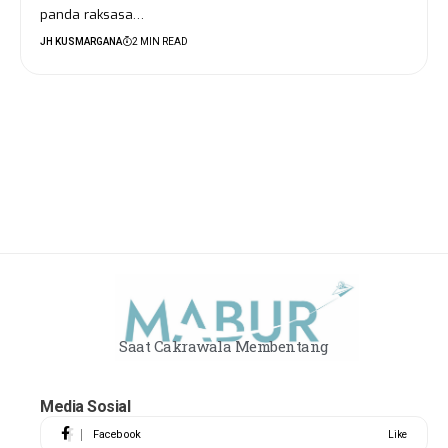
panda raksasa…
JH KUSMARGANA
2 MIN READ
Saat Cakrawala Membentang
Media Sosial
Facebook
Like