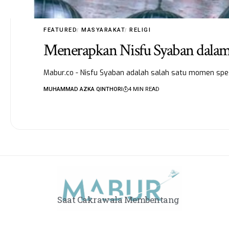
FEATURED
MASYARAKAT
RELIGI
Menerapkan Nisfu Syaban dala
Mabur.co - Nisfu Syaban adalah salah satu momen spe
MUHAMMAD AZKA QINTHORI
4 MIN READ
Saat Cakrawala Membentang