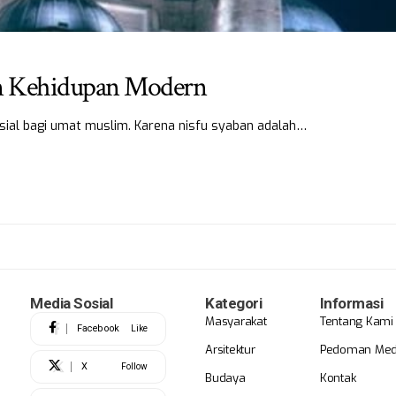
m Kehidupan Modern
sial bagi umat muslim. Karena nisfu syaban adalah…
Media Sosial
Kategori
Informasi
Masyarakat
Tentang Kami
Facebook
Like
Arsitektur
Pedoman Medi
X
Follow
Budaya
Kontak