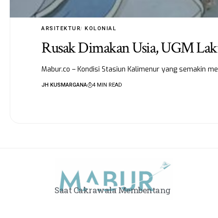
ARSITEKTUR
KOLONIAL
Rusak Dimakan Usia, UGM Lakuk
Mabur.co – Kondisi Stasiun Kalimenur yang semakin m
JH KUSMARGANA
4 MIN READ
Saat Cakrawala Membentang