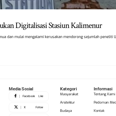
an Digitalisasi Stasiun Kalimenur
enua dan mulai mengalami kerusakan mendorong sejumlah peneliti 
Media Sosial
Kategori
Informasi
Masyarakat
Tentang Kami
Facebook
Like
Arsitektur
Pedoman Medi
X
Follow
Budaya
Kontak