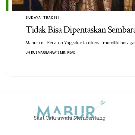
BUDAYA
TRADISI
Tidak Bisa Dipentaskan Sembara
Mabur.co - Keraton Yogyakarta dikenal memiliki bera
JH KUSMARGANA
3 MIN READ
Saat Cakrawala Membentang