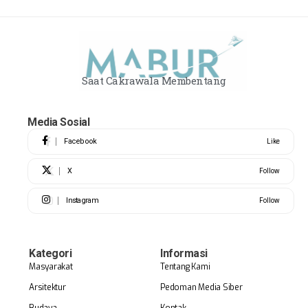
Saat Cakrawala Membentang
Media Sosial
Facebook
Like
X
Follow
Instagram
Follow
Kategori
Informasi
Masyarakat
Tentang Kami
Arsitektur
Pedoman Media Siber
Budaya
Kontak