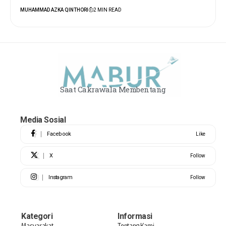
MUHAMMAD AZKA QINTHORI
2 MIN READ
Saat Cakrawala Membentang
Media Sosial
Facebook
Like
X
Follow
Instagram
Follow
Kategori
Informasi
Masyarakat
Tentang Kami