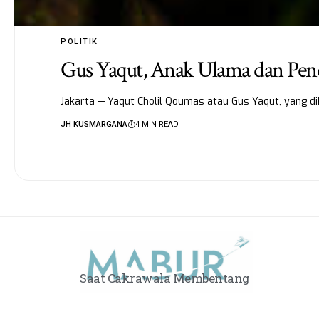
POLITIK
Gus Yaqut, Anak Ulama dan Pend
Jakarta — Yaqut Cholil Qoumas atau Gus Yaqut, yang 
JH KUSMARGANA
4 MIN READ
Saat Cakrawala Membentang