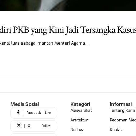
iri PKB yang Kini Jadi Tersangka Kasus
dikenal luas sebagai mantan Menteri Agama…
Media Sosial
Kategori
Informasi
Masyarakat
Tentang Kami
Facebook
Like
Arsitektur
Pedoman Medi
X
Follow
Budaya
Kontak