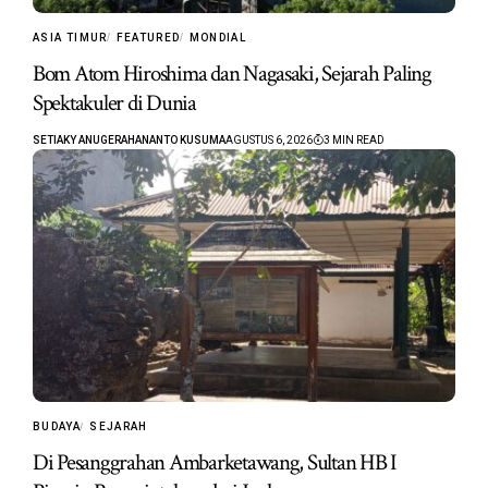
ASIA TIMUR
FEATURED
MONDIAL
Bom Atom Hiroshima dan Nagasaki, Sejarah Paling
Spektakuler di Dunia
SETIAKY ANUGERAHANANTO KUSUMA
AGUSTUS 6, 2026
3 MIN READ
BUDAYA
SEJARAH
Di Pesanggrahan Ambarketawang, Sultan HB I