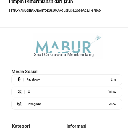
Pimpin Pemerintahan dari Jauh
SETIAKY ANUGERAHANANTO KUSUMA
AGUSTUS 6, 2026
2 MIN READ
Saat Cakrawala Membentang
Media Sosial
Facebook
Like
X
Follow
Instagram
Follow
Kategori
Informasi