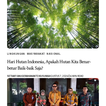
LINGKUNGAN
MASYARAKAT
NASIONAL
Hari Hutan Indonesia, Apakah Hutan Kita Benar-
benar Baik-baik Saja?
SETIAKY ANUGERAHANANTO KUSUMA
AGUSTUS 7, 2026
6 MIN READ