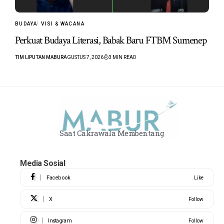
BUDAYA
VISI & WACANA
Perkuat Budaya Literasi, Babak Baru FTBM Sumenep
TIM LIPUTAN MABUR
AGUSTUS 7, 2026
3 MIN READ
Saat Cakrawala Membentang
Media Sosial
Facebook
Like
X
Follow
Instagram
Follow