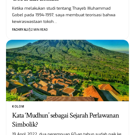
Ketika melakukan studi tentang Thayeb Muhammad
Gobel pada 1994-1997, saya membuat teorisasi bahwa
kewiraswastaan tokoh…
FACHRY ALI
2 MIN READ
KOLOM
Kata ‘Mudhun’ sebagai Sejarah Perlawanan
Simbolik?
19 April 2022, dua perempuan 60-an tahun sudah naik ke