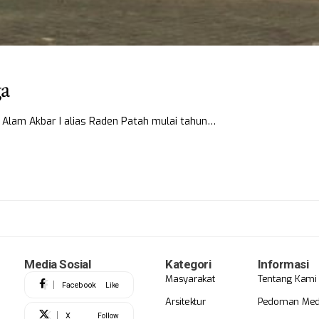
ga
Alam Akbar I alias Raden Patah mulai tahun…
Media Sosial
Kategori
Informasi
Masyarakat
Tentang Kami
Facebook
Like
Arsitektur
Pedoman Medi
X
Follow