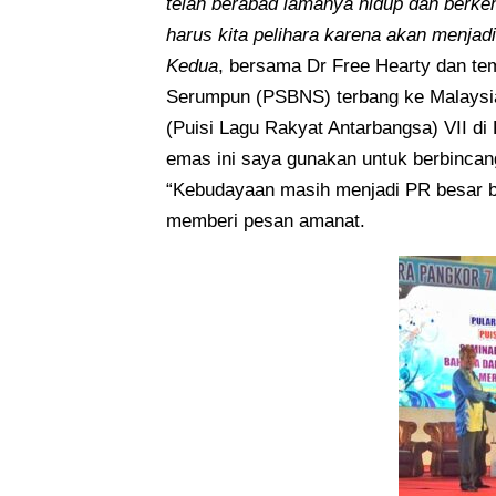
telah berabad lamanya hidup dan berke
harus kita pelihara karena akan menja
Kedua
, bersama Dr Free Hearty dan t
Serumpun (PSBNS) terbang ke Malaysia 
(Puisi Lagu Rakyat Antarbangsa) VII d
emas ini saya gunakan untuk berbincan
“Kebudayaan masih menjadi PR besar ba
memberi pesan amanat.