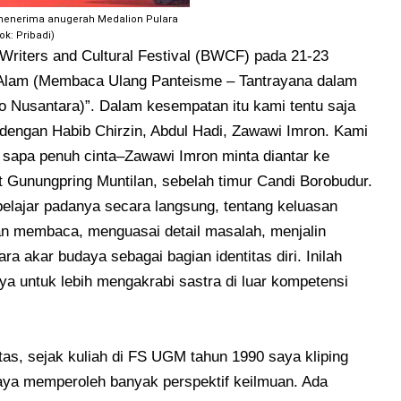
menerima anugerah Medalion Pulara
ok: Pribadi)
 Writers and Cultural Festival (BWCF) pada 21-23
Alam (Membaca Ulang Panteisme – Tantrayana dalam
 Nusantara)”. Dalam kesempatan itu kami tentu saja
 dengan Habib Chirzin, Abdul Hadi, Zawawi Imron. Kami
sapa penuh cinta–Zawawi Imron minta diantar ke
 Gunungpring Muntilan, sebelah timur Candi Borobudur.
elajar padanya secara langsung, tentang keluasan
an membaca, menguasai detail masalah, menjalin
ra akar budaya sebagai bagian identitas diri. Inilah
 untuk lebih mengakrabi sastra di luar kompetensi
 atas, sejak kuliah di FS UGM tahun 1990 saya kliping
 saya memperoleh banyak perspektif keilmuan. Ada