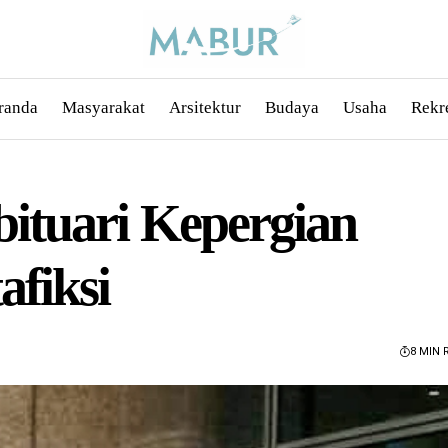
randa
Masyarakat
Arsitektur
Budaya
Usaha
Rekr
tuari Kepergian
fiksi
8 MIN 