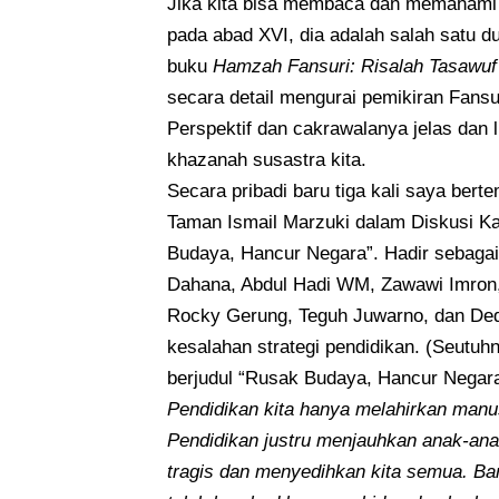
Jika kita bisa membaca dan memahami 
pada abad XVI, dia adalah salah satu 
buku
Hamzah Fansuri: Risalah Tasawuf 
secara detail mengurai pemikiran Fansu
Perspektif dan cakrawalanya jelas dan l
khazanah susastra kita.
Secara pribadi baru tiga kali saya ber
Taman Ismail Marzuki dalam Diskusi 
Budaya, Hancur Negara”. Hadir sebagai
Dahana, Abdul Hadi WM, Zawawi Imron, 
Rocky Gerung, Teguh Juwarno, dan Ded
kesalahan strategi pendidikan. (Seutuh
berjudul “Rusak Budaya, Hancur Negara
Pendidikan kita hanya melahirkan manus
Pendidikan justru menjauhkan anak-anak
tragis dan menyedihkan kita semua. Ban