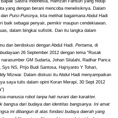
Bapak Sastra Indonesia, Hamzah Fansuri yang hidup
duta yang dengan berani mencoba menelisiknya. Dalam
dan Puisi-Puisinya
, kita melihat bagaimana Abdul Hadi
ri baik sebagai penyair, pemikir maupun cendekiawan.
uas, dalam bingkai sufistik. Dan itu langka dalam
temu dan berdiskusi dengan Abdul Hadi.
Pertama
, di
Kabudayaan 26 September 2012 dengan tema “Rusak
 narasumber GM Sudarta, Johan Silalahi, Radhar Panca
Sys NS, Prijo Budi Santosa, Hajriyanto Y Tohari,
dy Mizwar. Dalam diskusi itu Abdul Hadi menyampaikan
nya saya tulis dalam opini Koran Merapi, 30 Sept 2012
”)
ia-manusia robot tanpa hati nurani dan karakter.
 bangsa dari budaya dan identitas bangsanya. Ini amat
gsa ini dibangun di atas fondasi budaya daerah yang