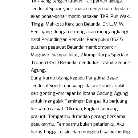
TKR yang tengah latihan. Tak pernah diduga,
Jenderal Spoor yang masih menyimpan dendam
akan benar-benar membinasakan TKR. Pun Wakil
Tinggi Mahkota Kerajaan Belanda, Dr. LJM W.
Beel, yang dengan enteng akan mengangkangi
hasil Perundingan Renville. Pada pukul 05.45
puluhan pesawat Belanda membombardir
Maguwo. Secepat kilat, 2 kompi Korps Speciale
Tropen (KST) Belanda menduduki Istana Gedung
Agung.
Bung Karno bilang kepada Panglima Besar
Jenderal Soedirman yang–dalam kondisi sakit
dan genting–merapat ke Istana Gedung Agung
untuk mengajak Pemimpin Bangsa itu berjuang
bersama rakyat. “Dirman, Engkau seorang
prajurit. Tempatmu di medan perang bersama
pasukanmu. Tempatmu bukan pelarianku. Aku
harus tinggal di sini dan mungkin bisa berunding