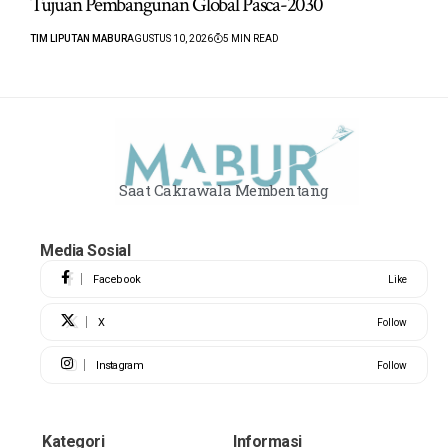
Tujuan Pembangunan Global Pasca-2030
TIM LIPUTAN MABUR
AGUSTUS 10, 2026
5 MIN READ
Saat Cakrawala Membentang
Media Sosial
Facebook
Like
X
Follow
Instagram
Follow
Kategori
Informasi