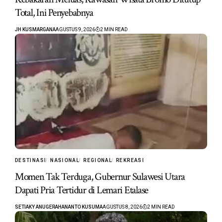
Total, Ini Penyebabnya
JH KUSMARGANA
AGUSTUS 9, 2026
2 MIN READ
DESTINASI
NASIONAL
REGIONAL
REKREASI
Momen Tak Terduga, Gubernur Sulawesi Utara
Dapati Pria Tertidur di Lemari Etalase
SETIAKY ANUGERAHANANTO KUSUMA
AGUSTUS 8, 2026
2 MIN READ