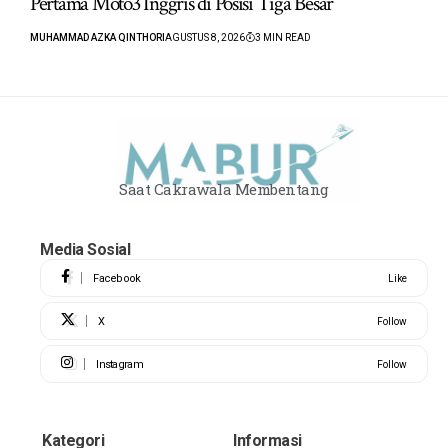
Pertama Moto3 Inggris di Posisi Tiga Besar
MUHAMMAD AZKA QINTHORI
AGUSTUS 8, 2026
3 MIN READ
Saat Cakrawala Membentang
Media Sosial
Facebook
Like
X
Follow
Instagram
Follow
Kategori
Informasi