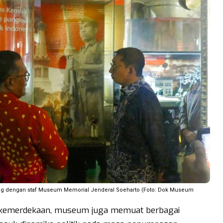
ng dengan staf Museum Memorial Jenderal Soeharto (Foto: Dok Museum
n kemerdekaan, museum juga memuat berbagai